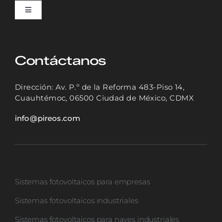
Toggle
Navigation
INICIO
Contáctanos
SOLUCIONES
Dirección: Av. P.º de la Reforma 483-Piso 14,
Cuauhtémoc, 06500 Ciudad de México, CDMX
CASOS DE ÉXITO
info@pireos.com
NOSOTROS
Sistemas fotovoltaicos para empresas
COTIZADOR
Sistemas fotovoltaicos industriales
Sistemas fotovoltaicos para naves industriales