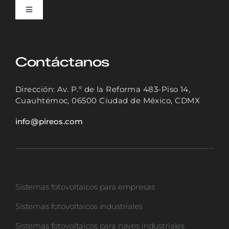
Toggle
Navigation
INICIO
Contáctanos
SOLUCIONES
Dirección: Av. P.º de la Reforma 483-Piso 14,
Cuauhtémoc, 06500 Ciudad de México, CDMX
CASOS DE ÉXITO
info@pireos.com
NOSOTROS
Sistemas fotovoltaicos para empresas
COTIZADOR
Sistemas fotovoltaicos industriales
Sistemas fotovoltaicos para naves industriales