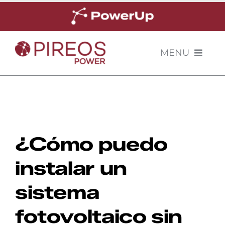
Skip
to
content
MENU
INICIO
SOLUCIONES
¿Cómo puedo
CASOS DE ÉXITO
instalar un
NOSOTROS
sistema
fotovoltaico sin
COTIZADOR