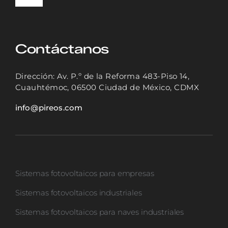
Toggle
Navigation
INICIO
Contáctanos
SOLUCIONES
Dirección: Av. P.º de la Reforma 483-Piso 14,
Cuauhtémoc, 06500 Ciudad de México, CDMX
CASOS DE ÉXITO
info@pireos.com
NOSOTROS
Sistemas fotovoltaicos para empresas
COTIZADOR
Sistemas fotovoltaicos industriales
Sistemas fotovoltaicos para naves industriales
CONTACTO