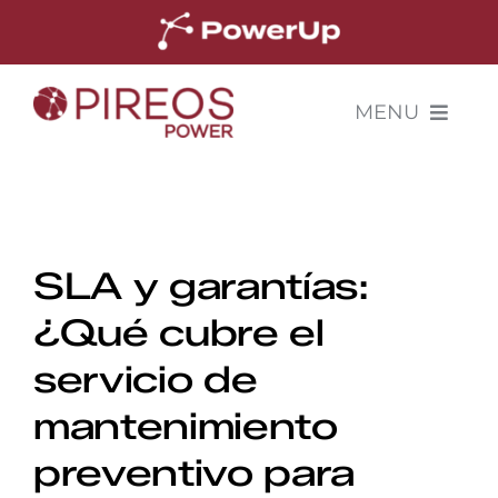
Skip
to
content
MENU
INICIO
SOLUCIONES
SLA y garantías:
CASOS DE ÉXITO
¿Qué cubre el
servicio de
NOSOTROS
mantenimiento
preventivo para
COTIZADOR