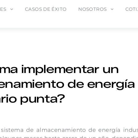
ES
CASOS DE ÉXITO
NOSOTROS
COT
ma implementar un
enamiento de energía
ario punta?
sistema de almacenamiento de energía indust