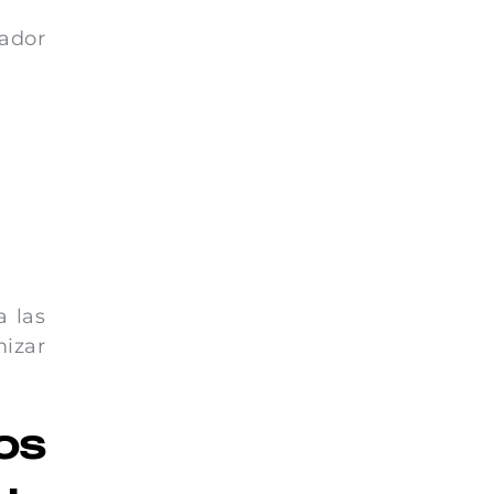
ador
 las
mizar
os