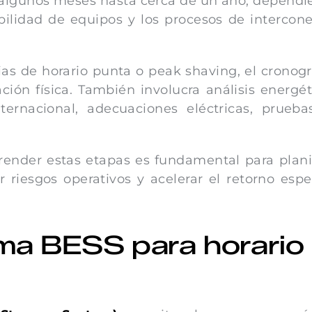
 algunos meses hasta cerca de un año, depend
ibilidad de equipos y los procesos de intercon
ias de horario punta o peak shaving, el crono
ión física. También involucra análisis energét
internacional, adecuaciones eléctricas, prueb
render estas etapas es fundamental para plani
r riesgos operativos y acelerar el retorno esp
ma BESS para horario