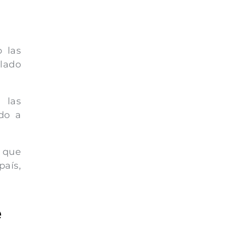
 las
alado
 las
ndo a
 que
aís,
e