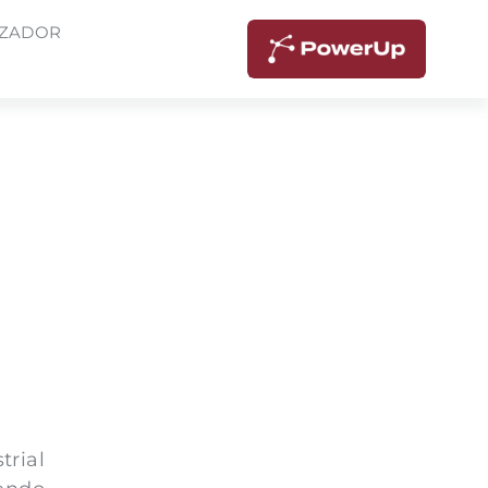
IZADOR
rial