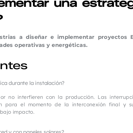
lementar una estrateg
?
trias a diseñar e implementar proyectos 
ades operativas y energéticas.
entes
ica durante la instalación?
or no interfieren con la producción. Las interrupc
an para el momento de la interconexión final y s
 bajo impacto.
red y con paneles solares?