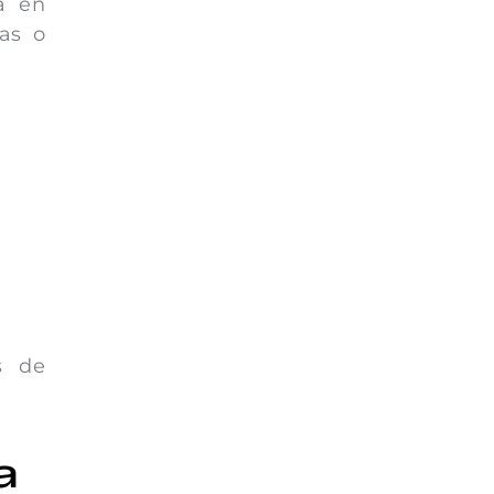
a en
das o
s de
a