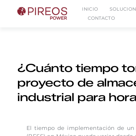
Skip
INICIO
SOLUCION
to
CONTACTO
content
¿Cuánto tiempo to
proyecto de almac
industrial para hor
El tiempo de implementación de un 