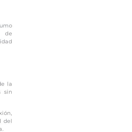
sumo
e de
cidad
de la
s sin
ión,
l del
a.