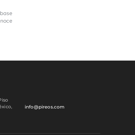
 base
noce
Piso
xico,
info@pireos.com